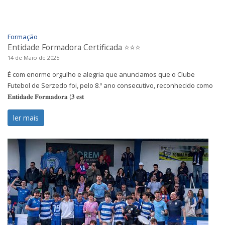
Formação
Entidade Formadora Certificada ⭐️⭐️⭐️
14 de Maio de 2025
É com enorme orgulho e alegria que anunciamos que o Clube
Futebol de Serzedo foi, pelo 8.º ano consecutivo, reconhecido como
𝐄𝐧𝐭𝐢𝐝𝐚𝐝𝐞 𝐅𝐨𝐫𝐦𝐚𝐝𝐨𝐫𝐚 (𝟑 𝐞𝐬𝐭
ler mais